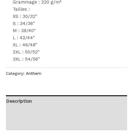
Grammage : 220 g/m²
Tailles :
XS : 30/32″
S : 34/36″
M : 38/40″
L : 42/44″
XL : 46/48″
2XL : 50/52″
3XL : 54/56″
Category:
Anthem
Description
Additional information
Reviews (0)