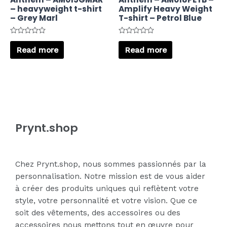
– heavyweight t-shirt
Amplify Heavy Weight
– Grey Marl
T-shirt – Petrol Blue
Rated
Rated
0
0
Read more
Read more
out
out
of
of
5
5
Prynt.shop
Chez Prynt.shop, nous sommes passionnés par la
personnalisation. Notre mission est de vous aider
à créer des produits uniques qui reflètent votre
style, votre personnalité et votre vision. Que ce
soit des vêtements, des accessoires ou des
accessoires nous mettons tout en œuvre pour