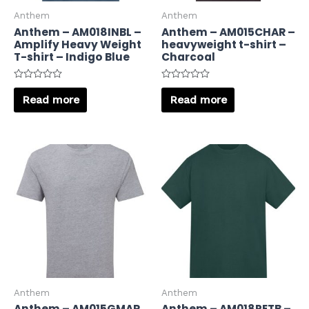
Anthem
Anthem
Anthem – AM018INBL –
Anthem – AM015CHAR –
Amplify Heavy Weight
heavyweight t-shirt –
T-shirt – Indigo Blue
Charcoal
Rated
Rated
0
0
Read more
Read more
out
out
of
of
5
5
Anthem
Anthem
Anthem – AM015GMAR
Anthem – AM018PETB –