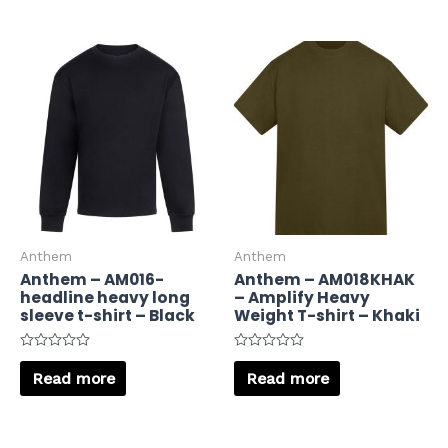
5
5
Anthem
Anthem
Anthem – AM016-
Anthem – AM018KHAK
headline heavy long
– Amplify Heavy
sleeve t-shirt – Black
Weight T-shirt – Khaki
Rated
Rated
0
0
Read more
Read more
out
out
of
of
5
5