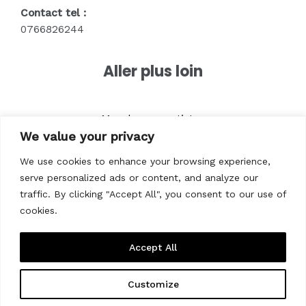
Contact tel :
0766826244
Aller plus loin
Merch pour artistes
We value your privacy
Textile pour entreprises
Textile pour marques
We use cookies to enhance your browsing experience,
Vêtements pour associations
serve personalized ads or content, and analyze our
Vêtements pour êvenements
traffic. By clicking "Accept All", you consent to our use of
cookies.
Accept All
Customize
Copyright © 2026 Prynt.shop - Impression textile pour