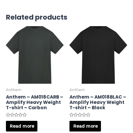
Related products
Anthem
Anthem
Anthem – AM018CARB –
Anthem – AM018BLAC –
Amplify Heavy Weight
Amplify Heavy Weight
T-shirt – Carbon
T-shirt – Black
Rated
Rated
0
0
Read more
Read more
out
out
of
of