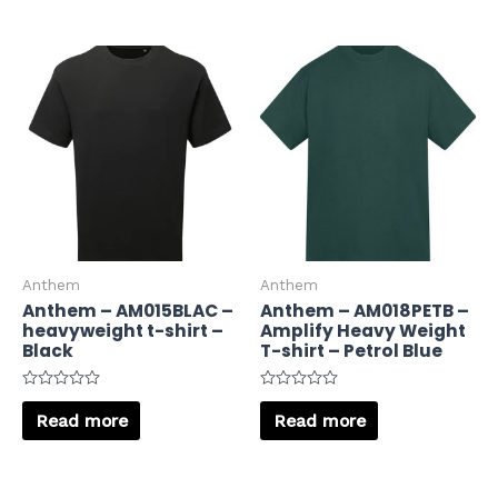
5
5
Anthem
Anthem
Anthem – AM015BLAC –
Anthem – AM018PETB –
heavyweight t-shirt –
Amplify Heavy Weight
Black
T-shirt – Petrol Blue
Rated
Rated
0
0
Read more
Read more
out
out
of
of
5
5