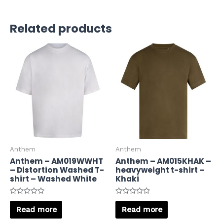
Related products
Anthem
Anthem
Anthem – AM019WWHT
Anthem – AM015KHAK –
– Distortion Washed T-
heavyweight t-shirt –
shirt – Washed White
Khaki
Rated
Rated
0
0
Read more
Read more
out
out
of
of