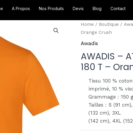
me
A Propos
Nos Produits
Devis
Blog
Contact
Home
/
Boutique
/
Awa
Orange Crush
Awadis
AWADIS – A
180 T – Ora
Tissu 100 % coton
imprimé, 10 % vis
Grammage : 150 g
Tailles : S (91 cm)
(132 cm), 3XL
(142 cm), 4XL (152