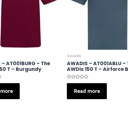
Awadis
 – AT001BURG – The
AWADIS – AT001ABLU – 
50 T – Burgundy
AWDis 150 T – Airforce 
Rated
0
 more
Read more
out
of
5