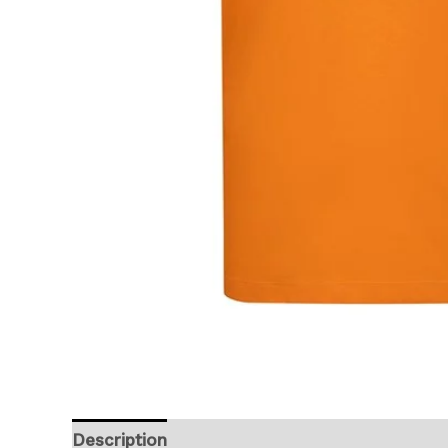
Description
Additional information
Revie