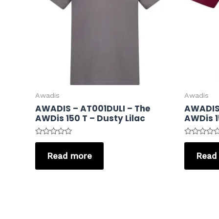
Awadis
Awadis
AWADIS – AT001DULI – The
AWADIS
AWDis 150 T – Dusty Lilac
AWDis 1
Rated
Rated
0
0
Read more
Read
out
out
of
of
5
5