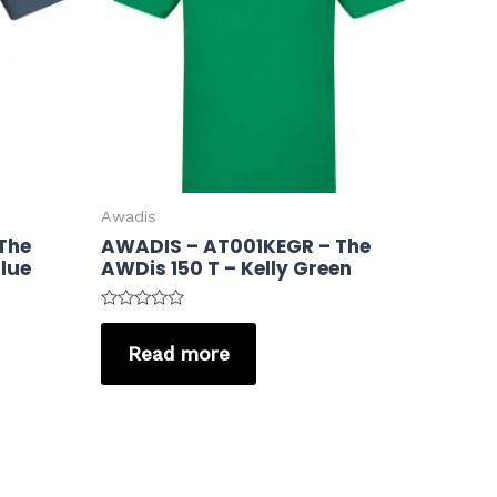
Awadis
The
AWADIS – AT001KEGR – The
Blue
AWDis 150 T – Kelly Green
Rated
0
Read more
out
of
5