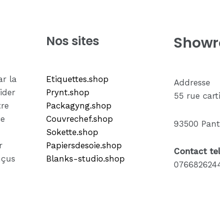
Nos sites
Show
r la
Etiquettes.shop
Addresse
ider
Prynt.shop
55 rue cart
tre
Packagyng.shop
ce
Couvrechef.shop
93500 Pant
Sokette.shop
r
Papiersdesoie.shop
Contact tel
nçus
Blanks-studio.shop
076682624