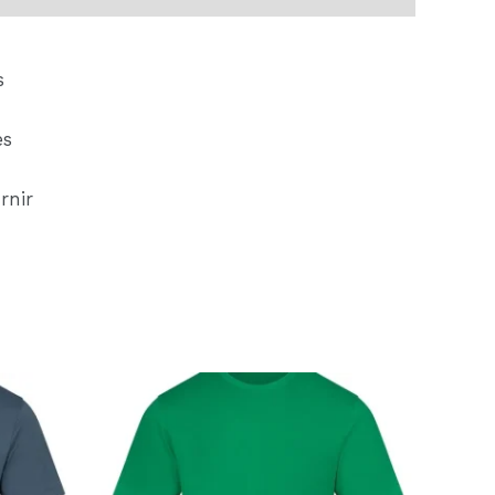
s
es
rnir