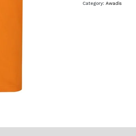
Category:
Awadis
ws (0)