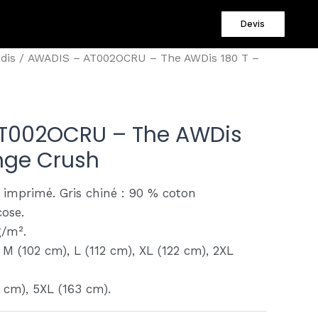
Devis
dis
/ AWADIS – AT002OCRU – The AWDis 180 T –
T002OCRU – The AWDis
nge Crush
 imprimé. Gris chiné : 90 % coton
cose.
/m².
, M (102 cm), L (112 cm), XL (122 cm), 2XL
 cm), 5XL (163 cm).