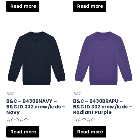
Rated
Rated
0
0
Read more
Read more
out
out
of
of
5
5
B&C
B&C
B&C – B430BNAVY –
B&C – B430BRAPU –
B&C ID.332 crew /kids –
B&C ID.332 crew /kids –
Navy
Radiant Purple
Rated
Rated
0
0
Read more
Read more
out
out
of
of