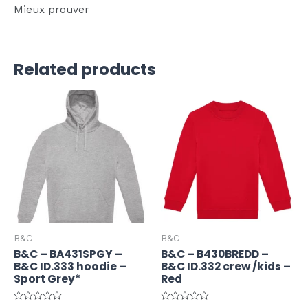
Mieux prouver
Related products
B&C
B&C
B&C – BA431SPGY –
B&C – B430BREDD –
B&C ID.333 hoodie –
B&C ID.332 crew /kids –
Sport Grey*
Red