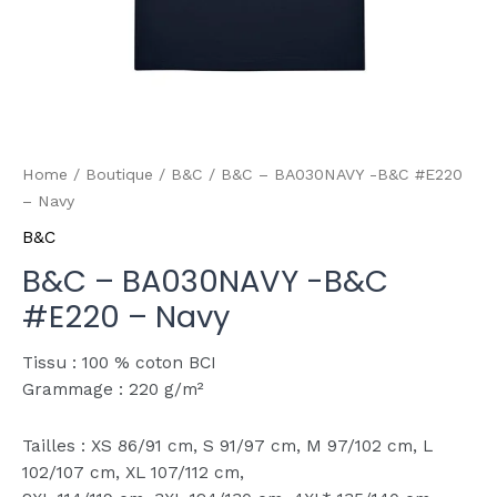
Home
/
Boutique
/
B&C
/ B&C – BA030NAVY -B&C #E220
– Navy
B&C
B&C – BA030NAVY -B&C
#E220 – Navy
Tissu : 100 % coton BCI
Grammage : 220 g/m²
Tailles : XS 86/91 cm, S 91/97 cm, M 97/102 cm, L
102/107 cm, XL 107/112 cm,