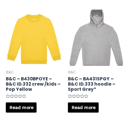
5
B&C
B&C
B&C – B430BPOYE –
B&C – BA431SPGY –
B&C ID.332 crew /kids –
B&C ID.333 hoodie –
Pop Yellow
Sport Grey*
Rated
Rated
0
0
Read more
Read more
out
out
of
of
5
5