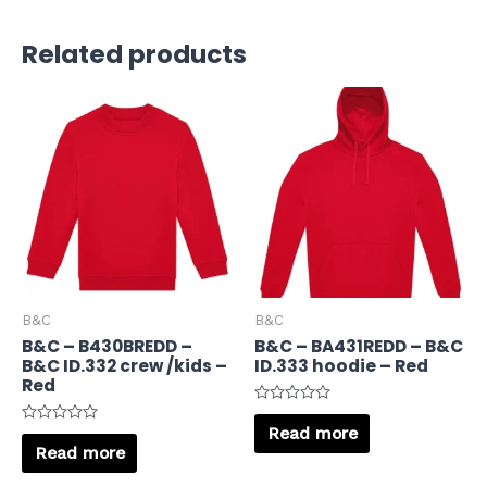
Related products
B&C
B&C
B&C – B430BREDD –
B&C – BA431REDD – B&C
B&C ID.332 crew /kids –
ID.333 hoodie – Red
Red
Rated
0
Read more
Rated
out
0
Read more
of
out
5
of