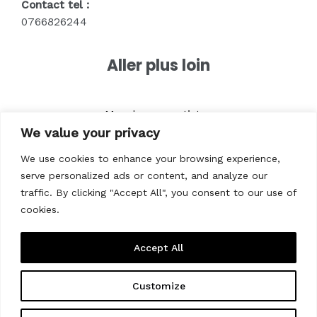
Contact tel :
0766826244
Aller plus loin
Merch pour artistes
We value your privacy
Textile pour entreprises
Textile pour marques
We use cookies to enhance your browsing experience,
Vêtements pour associations
serve personalized ads or content, and analyze our
Vêtements pour êvenements
traffic. By clicking "Accept All", you consent to our use of
cookies.
Accept All
Customize
Copyright © 2026 Prynt.shop - Impression textile pour