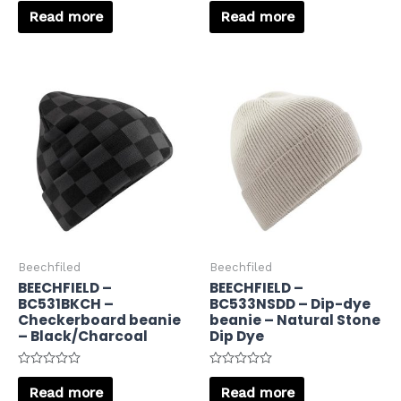
Rated
Rated
0
0
Read more
Read more
out
out
of
of
5
5
Beechfiled
Beechfiled
BEECHFIELD –
BEECHFIELD –
BC531BKCH –
BC533NSDD – Dip-dye
Checkerboard beanie
beanie – Natural Stone
– Black/Charcoal
Dip Dye
Rated
Rated
0
0
Read more
Read more
out
out