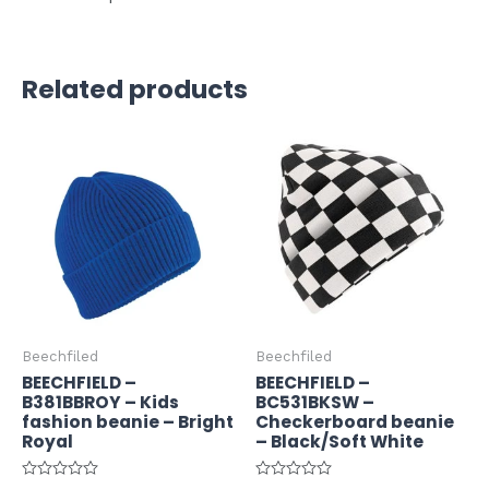
Related products
Beechfiled
Beechfiled
BEECHFIELD –
BEECHFIELD –
B381BBROY – Kids
BC531BKSW –
fashion beanie – Bright
Checkerboard beanie
Royal
– Black/Soft White