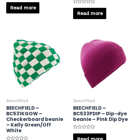
Rated
0
Read more
Rated
out
0
Read more
of
out
5
of
5
Beechfiled
Beechfiled
BEECHFIELD –
BEECHFIELD –
BC531KGOW –
BC533PDIP – Dip-dye
Checkerboard beanie
beanie – Pink Dip Dye
– Kelly Green/Off
White
Rated
0
Read more