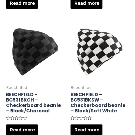
0
0
Read more
Read more
out
out
of
of
5
5
Beechfiled
Beechfiled
BEECHFIELD –
BEECHFIELD –
BC531BKCH –
BC531BKSW –
Checkerboard beanie
Checkerboard beanie
– Black/Charcoal
– Black/Soft White
Rated
Rated
0
0
Read more
Read more
out
out