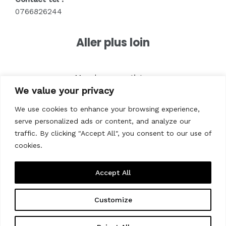
0766826244
Aller plus loin
Merch pour artistes
We value your privacy
Textile pour entreprises
Textile pour marques
We use cookies to enhance your browsing experience,
Vêtements pour associations
serve personalized ads or content, and analyze our
Vêtements pour êvenements
traffic. By clicking "Accept All", you consent to our use of
cookies.
Accept All
Customize
Copyright © 2026 Prynt.shop - Impression textile pour
créateurs de mode | Powered by Black Blocs Organisation.