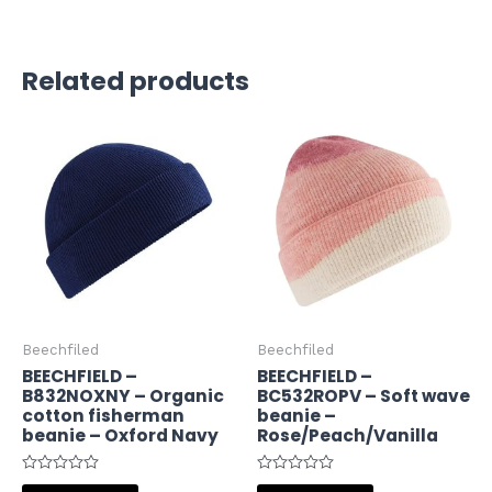
Related products
Beechfiled
Beechfiled
BEECHFIELD –
BEECHFIELD –
B832NOXNY – Organic
BC532ROPV – Soft wave
cotton fisherman
beanie –
beanie – Oxford Navy
Rose/Peach/Vanilla
Rated
Rated